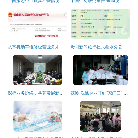
中国旅游企业真实经营情况如何，这篇报告讲透了
中国中免研究报告 全局观、规模效应与灵活性的有机融合
从事机动车维修经营业务未按规定进行备案,江西铅山县一汽车修配厂被罚
贵阳新闻旅行社六盘水分公司 深耕本地旅游资源，拓展国内旅游新视野
深析业务脉络，共商发展新篇——常熟经济技术开发区分会数字化专场在亨通高压圆满召开
荔波 洗涤企业开到“家门口” 群众就近稳增收 经营国内旅游业务